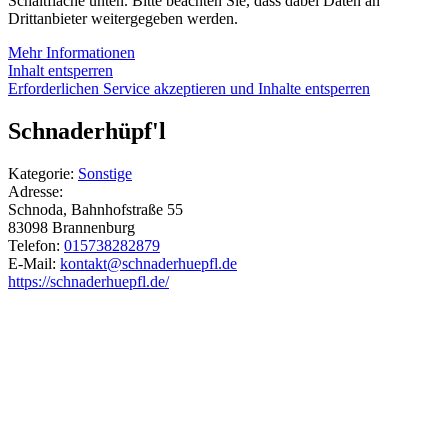
Schaltfläche unten. Bitte beachten Sie, dass dabei Daten an
Drittanbieter weitergegeben werden.
Mehr Informationen
Inhalt entsperren
Erforderlichen Service akzeptieren und Inhalte entsperren
Schnaderhüpf'l
Kategorie:
Sonstige
Adresse:
Schnoda, Bahnhofstraße 55
83098
Brannenburg
Telefon:
015738282879
E-Mail:
kontakt
@
schnaderhuepfl.de
https://schnaderhuepfl.de/